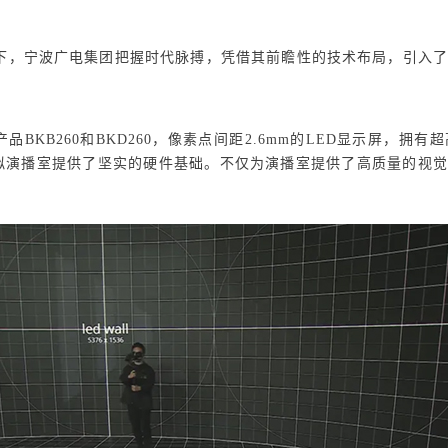
领下，宁波广电集团把握时代脉搏，凭借其前瞻性的技术布局，引入了
产品
BKB260
和
BKD260
，
像素点间距2.6mm
的LED显示屏，拥有
超
拟演播室提供了坚实的硬件基础。不仅为演播室提供了高质量的视