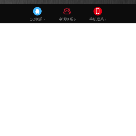
影棚案例
广电领域
教育领域
XR文旅打卡
电话联系
电话联系
手机联系
手机联系
QQ联系
QQ联系
重庆广电
发布时间：0
发布者：
浏览次数：
1225
在当今快速发展的媒体行业中，创新技术正成为推动行业进步
的关键动力。重庆广电集团紧跟时代步伐，携手秀狐科技将
XR（扩展现实）技术融入新闻演播室，为新闻播报带来了全新
的视角和体验。这不仅是一次技术的飞跃，更是理念和实践的
深度融合，标志着其在新闻制作和传播领域迈入了一个全新的
阶段。