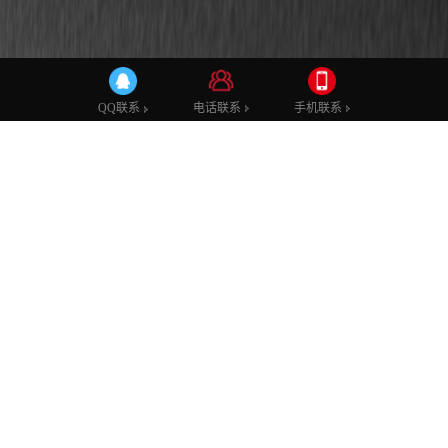
影棚案例
广电领域
教育领域
XR文旅打卡
电话联系
电话联系
手机联系
手机联系
QQ联系
QQ联系
秀狐科技XR沉浸式文旅体验
发布时间：2024-10-08 11:12
发布者：小编
浏览次数：
1361
2024年10月1日-10月5日，为期5天的深圳中法消费体验周暨福
田国际消费周在福田区圆满结束。国庆假期期间，市民和游客
不用抢机票出境，不用费心做攻略，在深圳福田就能“穿越”体
验欧洲游。